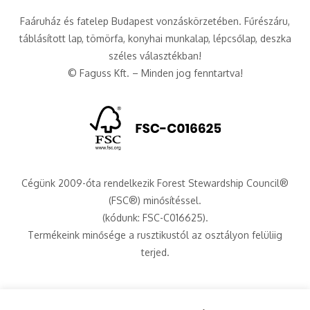
Faáruház és fatelep Budapest vonzáskörzetében. Fűrészáru,
táblásított lap, tömörfa, konyhai munkalap, lépcsőlap, deszka
széles választékban!
© Faguss Kft. – Minden jog fenntartva!
Cégünk 2009-óta rendelkezik Forest Stewardship Council®
(FSC®) minősítéssel.
(kódunk: FSC-C016625).
Termékeink minősége a rusztikustól az osztályon felüliig
terjed.