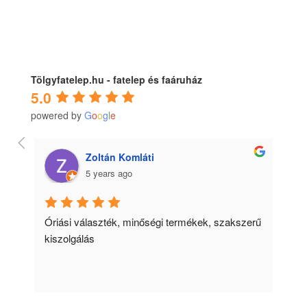
Tölgyfatelep.hu - fatelep és faáruház
5.0
powered by
G
o
o
g
l
e
Zoltán Komláti
5 years ago
Óriási választék, minőségi termékek, szakszerű 
Le
kiszolgálás