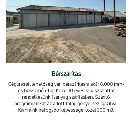
Bérszárítás
Cégünknél lehetőség van bérszárításra akár 8.000 mm-
es hosszméretig. Közel 10 éves tapasztalattal
rendelkezünk faanyag szárításban. Szárító
programjainkat az adott fafaj igényeihez igazítva!
Kamráink befogadó képessége közel 300 m3.