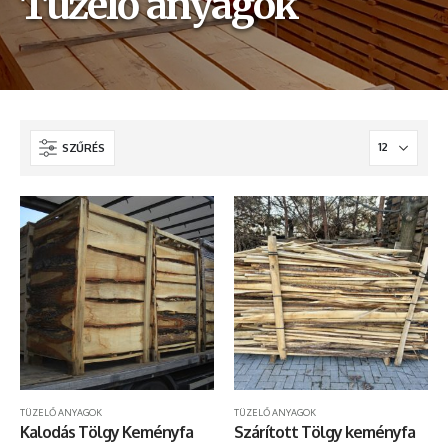
Tüzelő anyagok
SZŰRÉS
TÜZELŐ ANYAGOK
TÜZELŐ ANYAGOK
Kalodás Tölgy Keményfa
Szárított Tölgy keményfa