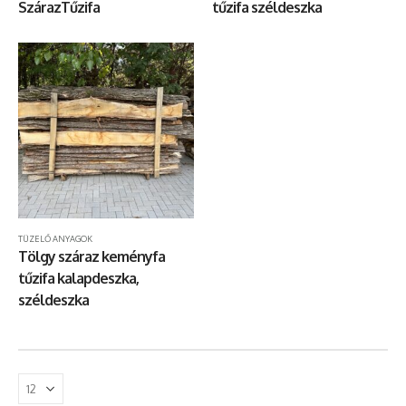
SzárazTűzifa
tűzifa széldeszka
TÜZELŐ ANYAGOK
Tölgy száraz keményfa
tűzifa kalapdeszka,
széldeszka