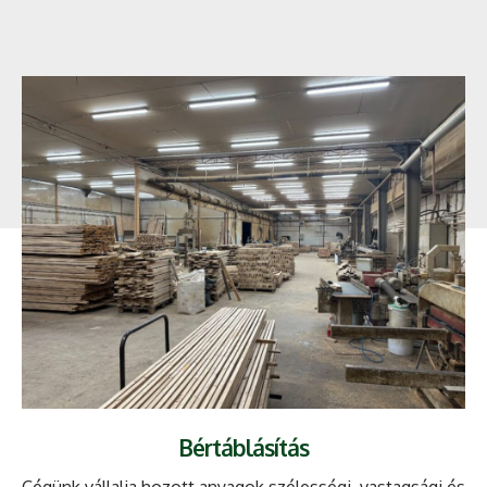
Bértáblásítás
Cégünk vállalja hozott anyagok szélességi, vastagsági és