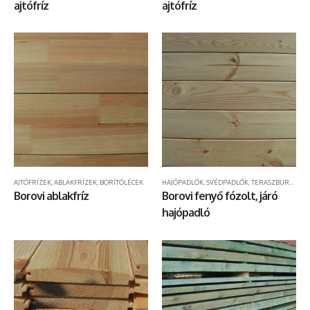
ajtófríz
ajtófríz
AJTÓFRÍZEK, ABLAKFRÍZEK, BORÍTÓLÉCEK
HAJÓPADLÓK, SVÉDPADLÓK, TERASZBURKOLATOK
Borovi ablakfríz
Borovi fenyő fózolt, járó
hajópadló