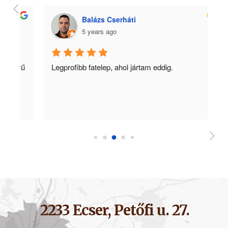
Balázs Cserháti
5 years ago
ű 
Legprofibb fatelep, ahol jártam eddig.
Ko
m
2233 Ecser, Petőfi u. 27.