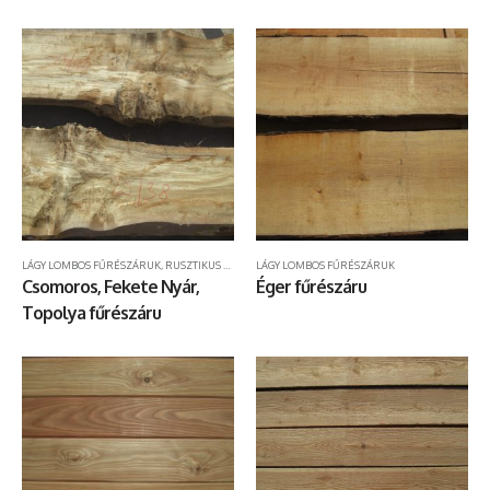
LÁGY LOMBOS FŰRÉSZÁRUK
,
RUSZTIKUS KÜLTÉRI ASZTALLAPOK
LÁGY LOMBOS FŰRÉSZÁRUK
Csomoros, Fekete Nyár,
Éger fűrészáru
Topolya fűrészáru