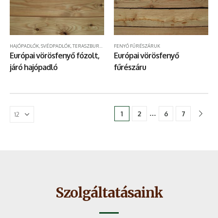
HAJÓPADLÓK, SVÉDPADLÓK, TERASZBURKOLATOK
FENYŐ FŰRÉSZÁRUK
Európai vörösfenyő fózolt,
Európai vörösfenyő
járó hajópadló
fűrészáru
…
1
2
6
7
Szolgáltatásaink