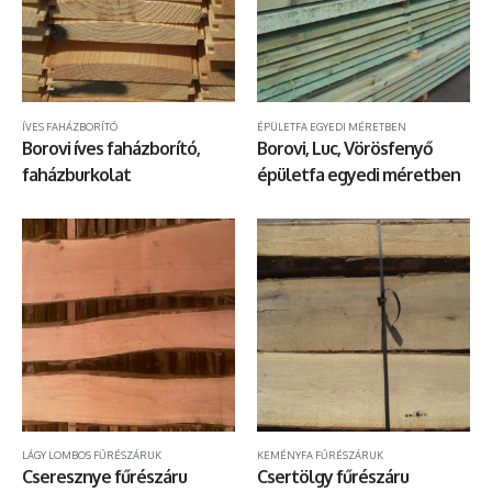
ÍVES FAHÁZBORÍTÓ
ÉPÜLETFA EGYEDI MÉRETBEN
Borovi íves faházborító,
Borovi, Luc, Vörösfenyő
faházburkolat
épületfa egyedi méretben
LÁGY LOMBOS FŰRÉSZÁRUK
KEMÉNYFA FŰRÉSZÁRUK
Cseresznye fűrészáru
Csertölgy fűrészáru