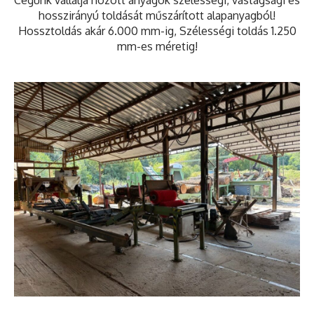
hosszirányú toldását műszárított alapanyagból!
Hossztoldás akár 6.000 mm-ig, Szélességi toldás 1.250
mm-es méretig!