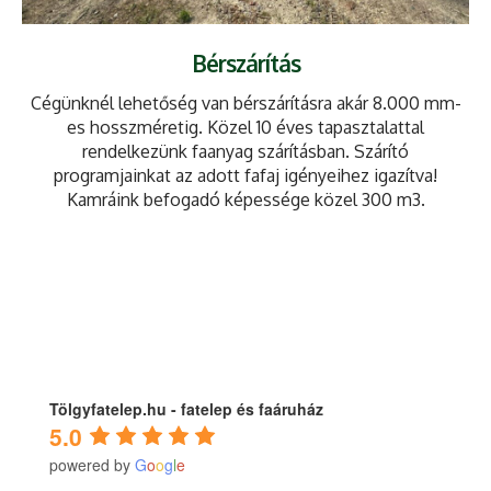
Bérszárítás
Cégünknél lehetőség van bérszárításra akár 8.000 mm-
es hosszméretig. Közel 10 éves tapasztalattal
rendelkezünk faanyag szárításban. Szárító
programjainkat az adott fafaj igényeihez igazítva!
Kamráink befogadó képessége közel 300 m3.
Tölgyfatelep.hu - fatelep és faáruház
5.0
powered by
G
o
o
g
l
e