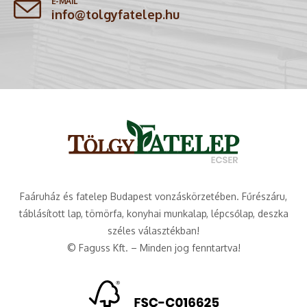
E-MAIL
info@tolgyfatelep.hu
Faáruház és fatelep Budapest vonzáskörzetében. Fűrészáru,
táblásított lap, tömörfa, konyhai munkalap, lépcsőlap, deszka
széles választékban!
© Faguss Kft. – Minden jog fenntartva!