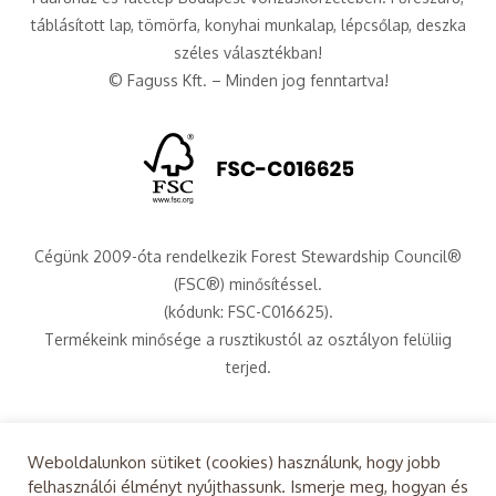
táblásított lap, tömörfa, konyhai munkalap, lépcsőlap, deszka
széles választékban!
© Faguss Kft. – Minden jog fenntartva!
Cégünk 2009-óta rendelkezik Forest Stewardship Council®
(FSC®) minősítéssel.
(kódunk: FSC-C016625).
Termékeink minősége a rusztikustól az osztályon felüliig
terjed.
Weboldalunkon sütiket (cookies) használunk, hogy jobb
Adatkezelési tájékoztató
Sütikezelési tájékoztató
felhasználói élményt nyújthassunk. Ismerje meg, hogyan és