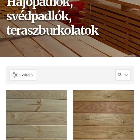
Hajópadlók,
svédpadlók,
teraszburkolatok
SZŰRÉS