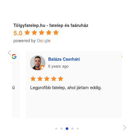
Tölgyfatelep.hu - fatelep és faáruház
5.0
powered by
G
o
o
g
l
e
Balázs Cserháti
5 years ago
ű 
Legprofibb fatelep, ahol jártam eddig.
Ko
m