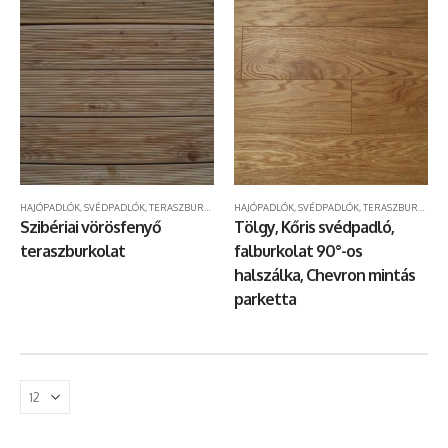
HAJÓPADLÓK, SVÉDPADLÓK, TERASZBURKOLATOK
HAJÓPADLÓK, SVÉDPADLÓK, TERASZBURKOLATOK
Szibériai vörösfenyő
Tölgy, Kőris svédpadló,
teraszburkolat
falburkolat 90°-os
halszálka, Chevron mintás
parketta