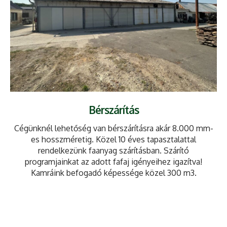
Bérszárítás
Cégünknél lehetőség van bérszárításra akár 8.000 mm-
es hosszméretig. Közel 10 éves tapasztalattal
rendelkezünk faanyag szárításban. Szárító
programjainkat az adott fafaj igényeihez igazítva!
Kamráink befogadó képessége közel 300 m3.