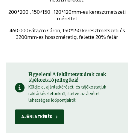
200*200 , 150*150 , 120*120mm-es keresztmetszeti
mérettel
460.000+áfa/m3 áron, 150*150 keresztmetszeti és
3200mm-es hosszméretig, felette 20% felár
Figyelem! A feltüntetett árak csak
tájékoztató jellegűek!
Küldje el ajánlatkérését, és tájékoztatjuk
raktárkészletünkről, illetve az átvétel
lehetséges időpontjairól:
AJÁNLATKÉRÉS