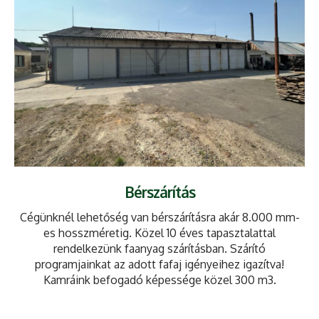
Bérszárítás
Cégünknél lehetőség van bérszárításra akár 8.000 mm-
es hosszméretig. Közel 10 éves tapasztalattal
rendelkezünk faanyag szárításban. Szárító
programjainkat az adott fafaj igényeihez igazítva!
Kamráink befogadó képessége közel 300 m3.