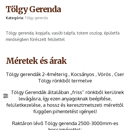
Tölgy Gerenda
Kategória:
Tölgy gerenda
Tölgy gerenda, kopjafa, vasúti talpfa, totem oszlop, épületfa
minőségben fűrészelt felülettel
Méretek és árak
Tölgy gerendák 2-4méterig , Kocsányos , Vörös , Cser
Tölgy rönkből termelve
A Tölgy Gerendák általában „friss” rönkből kerülnek
levágásra, így ezen anyagoknak beépítése,
felületkezelése, a hossz és keresztmetszeti mérettől
függően pihentetést igényel!
Raktáron lévő Tölgy gerenda 2500-3000mm-es
hosszmérettel: