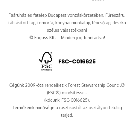
Faáruház és fatelep Budapest vonzáskörzetében. Fűrészáru,
táblásított lap, tömörfa, konyhai munkalap, lépcsőlap, deszka
széles választékban!
© Faguss Kft. – Minden jog fenntartva!
Cégünk 2009-óta rendelkezik Forest Stewardship Council®
(FSC®) minősítéssel.
(kódunk: FSC-C016625).
Termékeink minősége a rusztikustól az osztályon felüliig
terjed.