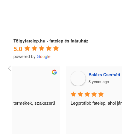
Tölgyfatelep.hu - fatelep és faáruház
5.0
powered by
G
o
o
g
l
e
Balázs Cserháti
5 years ago
ű 
Legprofibb fatelep, ahol jártam eddig.
Ko
m