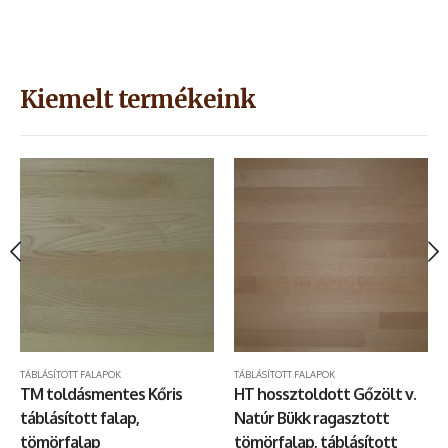
Kiemelt termékeink
KONYHAI MUNKALAPOK
TÁBLÁSÍTOTT FALAPOK
,
LÉPCSŐLAPOK
,
TÁBLÁSÍTOTT FALAPOK
TÁBLÁSÍTOTT FALAPOK
TM toldásmentes Kőris
HT hossztoldott Gőzölt v.
táblásított falap,
Natúr Bükk ragasztott
tömörfalap
tömörfalap, táblásított