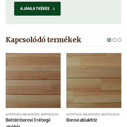
AJÁNLATKÉRÉS
Kapcsolódó termékek
ÍTOTT FALAPOK
AJTÓFRÍZEK, ABLAKFRÍZEK, BORÍTÓLÉCEK
AJTÓFRÍZEK, ABLAKFRÍZEK, BORÍTÓLÉCEK
Beltéri borovi 3 rétegű
Borovi ablakfríz
ajtófríz