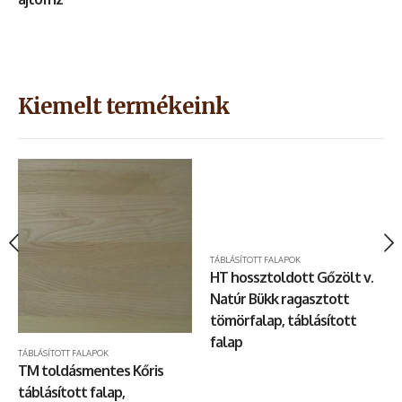
Kiemelt termékeink
TÁBLÁSÍTOTT FALAPOK
HT hossztoldott Gőzölt v.
Natúr Bükk ragasztott
tömörfalap, táblásított
falap
KONYHAI MUNKALAPOK
TÁBLÁSÍTOTT FALAPOK
,
LÉPCSŐLAPOK
,
TÁBLÁSÍTOTT FALAPOK
TM toldásmentes Kőris
táblásított falap,