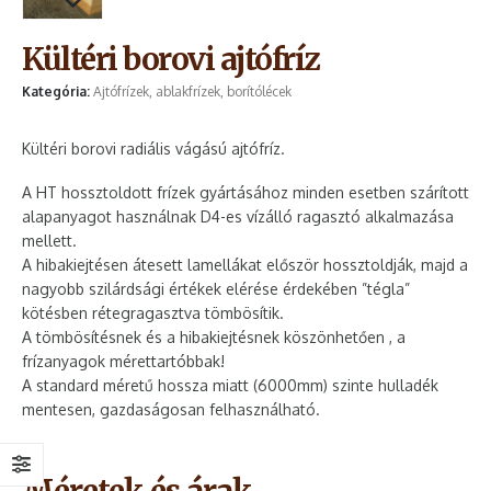
Kültéri borovi ajtófríz
Kategória:
Ajtófrízek, ablakfrízek, borítólécek
Kültéri borovi radiális vágású ajtófríz.
A HT hossztoldott frízek gyártásához minden esetben szárított
alapanyagot használnak D4-es vízálló ragasztó alkalmazása
mellett.
A hibakiejtésen átesett lamellákat először hossztoldják, majd a
nagyobb szilárdsági értékek elérése érdekében ”tégla”
kötésben rétegragasztva tömbösítik.
A tömbösítésnek és a hibakiejtésnek köszönhetően , a
frízanyagok mérettartóbbak!
A standard méretű hossza miatt (6000mm) szinte hulladék
mentesen, gazdaságosan felhasználható.