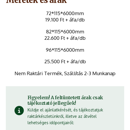
Méretek és árak
72*115*6000mm
19.100 Ft + áfa/db
82*115*6000mm
22.600 Ft + áfa/db
96*115*6000mm
25.500 Ft + áfa/db
Nem Raktári Termék, Szállítás 2-3 Munkanap
Figyelem! A feltüntetett árak csak
tájékoztató jellegűek!
Küldje el ajánlatkérését, és tájékoztatjuk
raktárkészletünkről, illetve az átvétel
lehetséges időpontjairól: