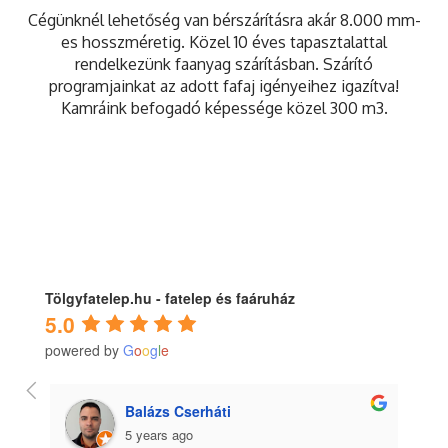
Cégünknél lehetőség van bérszárításra akár 8.000 mm-
es hosszméretig. Közel 10 éves tapasztalattal
rendelkezünk faanyag szárításban. Szárító
programjainkat az adott fafaj igényeihez igazítva!
Kamráink befogadó képessége közel 300 m3.
Tölgyfatelep.hu - fatelep és faáruház
5.0
powered by
G
o
o
g
l
e
Balázs Cserháti
5 years ago