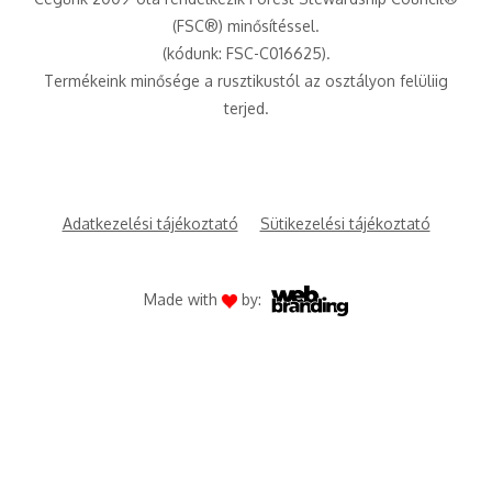
(FSC®) minősítéssel.
(kódunk: FSC-C016625).
Termékeink minősége a rusztikustól az osztályon felüliig
terjed.
Adatkezelési tájékoztató
Sütikezelési tájékoztató
Made with
by: