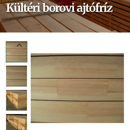
Kültéri borovi ajtófríz