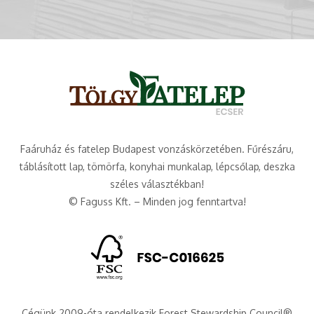
Faáruház és fatelep Budapest vonzáskörzetében. Fűrészáru,
táblásított lap, tömörfa, konyhai munkalap, lépcsőlap, deszka
széles választékban!
© Faguss Kft. – Minden jog fenntartva!
Cégünk 2009-óta rendelkezik Forest Stewardship Council®