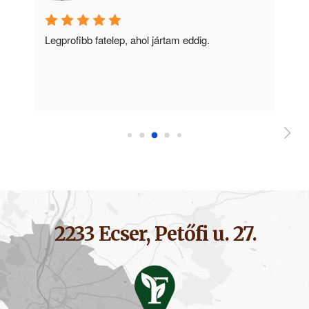
ű 
Legprofibb fatelep, ahol jártam eddig.
Ko
m
2233 Ecser, Petőfi u. 27.