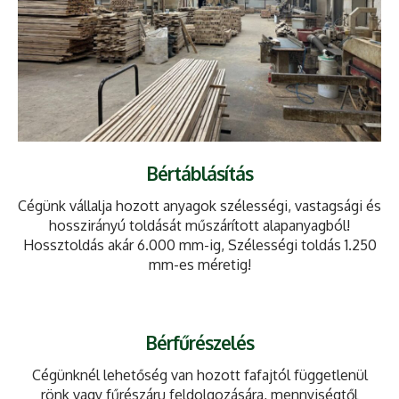
Bértáblásítás
Cégünk vállalja hozott anyagok szélességi, vastagsági és
hosszirányú toldását műszárított alapanyagból!
Hossztoldás akár 6.000 mm-ig, Szélességi toldás 1.250
mm-es méretig!
Bérfűrészelés
Cégünknél lehetőség van hozott fafajtól függetlenül
rönk vagy fűrészáru feldolgozására, mennyiségtől