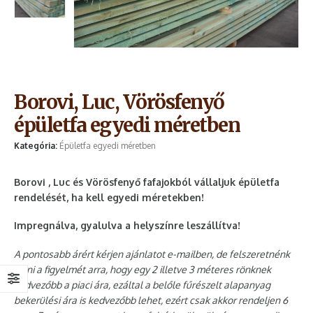
Borovi, Luc, Vörösfenyő
épületfa egyedi méretben
Kategória:
Épületfa egyedi méretben
Borovi , Luc és Vörösfenyő fafajokból vállaljuk épületfa
rendelését, ha kell egyedi méretekben!
Impregnálva, gyalulva a helyszínre leszállítva!
A pontosabb árért kérjen ajánlatot e-mailben, de felszeretnénk
hívni a figyelmét arra, hogy egy 2 illetve 3 méteres rönknek
kedvezőbb a piaci ára, ezáltal a belőle fűrészelt alapanyag
bekerülési ára is kedvezőbb lehet, ezért csak akkor rendeljen 6