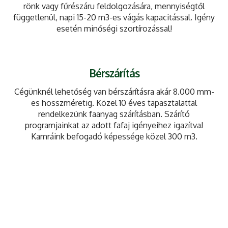
rönk vagy fűrészáru feldolgozására, mennyiségtől
függetlenül, napi 15-20 m3-es vágás kapacitással. Igény
esetén minőségi szortírozással!
Bérszárítás
Cégünknél lehetőség van bérszárításra akár 8.000 mm-
es hosszméretig. Közel 10 éves tapasztalattal
rendelkezünk faanyag szárításban. Szárító
programjainkat az adott fafaj igényeihez igazítva!
Kamráink befogadó képessége közel 300 m3.