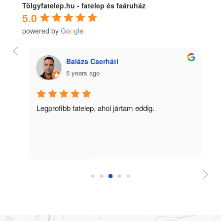
Tölgyfatelep.hu - fatelep és faáruház
5.0
powered by
G
o
o
g
l
e
Balázs Cserháti
5 years ago
ű 
Legprofibb fatelep, ahol jártam eddig.
Ko
m