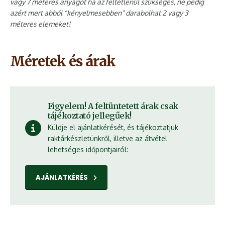
vagy 7 méteres anyagot ha az feltétlenül szükséges, ne pedig
azért mert abból “kényelmesebben” darabolhat 2 vagy 3
méteres elemeket!
Méretek és árak
Figyelem! A feltüntetett árak csak
tájékoztató jellegűek!
Küldje el ajánlatkérését, és tájékoztatjuk
raktárkészletünkről, illetve az átvétel
lehetséges időpontjairól:
AJÁNLATKÉRÉS