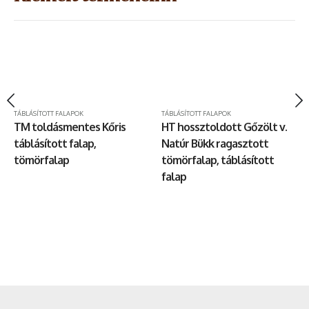
TÁBLÁSÍTOTT FALAPOK
TÁBLÁSÍTOTT FALAPOK
TM toldásmentes Kőris
HT hossztoldott Gőzölt v.
táblásított falap,
Natúr Bükk ragasztott
tömörfalap
tömörfalap, táblásított
falap
KONYHAI MUNKALAPOK
,
LÉPCSŐLAPOK
,
TÁBLÁSÍTOTT FALAPOK