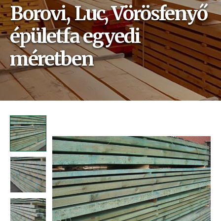
Borovi, Luc, Vörösfenyő
épületfa egyedi
méretben