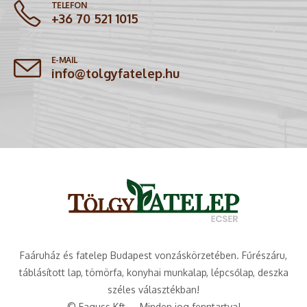
TELEFON
+36 70 521 1015
E-MAIL
info@tolgyfatelep.hu
Faáruház és fatelep Budapest vonzáskörzetében. Fűrészáru,
táblásított lap, tömörfa, konyhai munkalap, lépcsőlap, deszka
széles választékban!
© Faguss Kft. – Minden jog fenntartva!