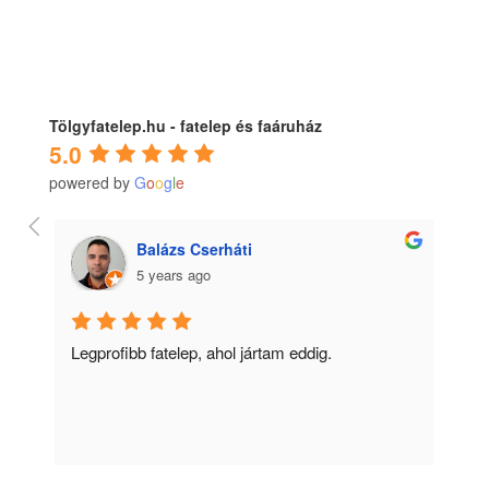
Tölgyfatelep.hu - fatelep és faáruház
5.0
powered by
G
o
o
g
l
e
Balázs Cserháti
5 years ago
ű 
Legprofibb fatelep, ahol jártam eddig.
Ko
m