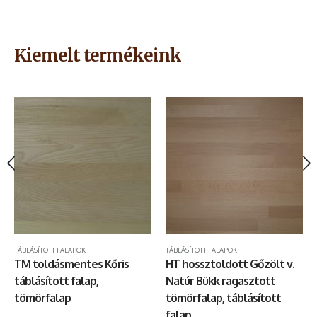
Kiemelt termékeink
KONYHAI MUNKALAPOK
TÁBLÁSÍTOTT FALAPOK
,
LÉPCSŐLAPOK
,
TÁBLÁSÍTOTT FALAPOK
TÁBLÁSÍTOTT FALAPOK
TM toldásmentes Kőris
HT hossztoldott Gőzölt v.
táblásított falap,
Natúr Bükk ragasztott
tömörfalap
tömörfalap, táblásított
falap