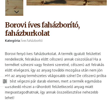
Borovi íves faházborító,
faházburkolat
Kategória:
Íves faházborító
Borovi fenyő íves faházburkolat. A termék gyalult felülettel
rendelkezik, felrakása előtt célszerű annak csiszolása! Ha a
terméket színezni vagy festeni szeretné, célszerű azt felrakás
előtt elvégezni, így az anyag további mozgása után nem jön
elő az anyag természetes világosabb színe! De célszerű próba
festést végezni pár darab elemen, mert a termék egymásba
illeszkedő részei a ráhordott felületkezelő anyag miatt
megvastagodhatnak, így annak összeillesztése nehezebb
lehet!