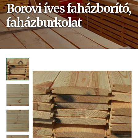
Borovi íves faházborító,
faházburkolat