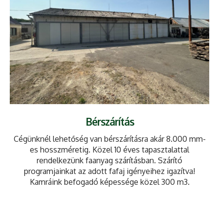
Bérszárítás
Cégünknél lehetőség van bérszárításra akár 8.000 mm-
es hosszméretig. Közel 10 éves tapasztalattal
rendelkezünk faanyag szárításban. Szárító
programjainkat az adott fafaj igényeihez igazítva!
Kamráink befogadó képessége közel 300 m3.