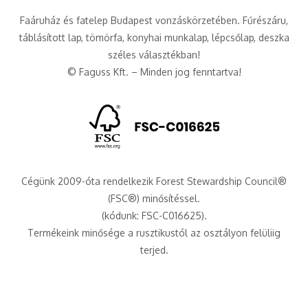
Faáruház és fatelep Budapest vonzáskörzetében. Fűrészáru,
táblásított lap, tömörfa, konyhai munkalap, lépcsőlap, deszka
széles választékban!
© Faguss Kft. – Minden jog fenntartva!
Cégünk 2009-óta rendelkezik Forest Stewardship Council®
(FSC®) minősítéssel.
(kódunk: FSC-C016625).
Termékeink minősége a rusztikustól az osztályon felüliig
terjed.